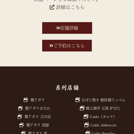
詳細はこちら
店舗詳細
ご予約はこちら
系列店舗
燗アガリ
ろばた焼き 絶好調てっぺん
燗アガリはなれ
郷土酒亭 元祖 炉ばた
燗アガリ 立川店
Caldo（カルド）
燗アガリ 別邸
Caldo Abbraccio
燗アガリ 宵
Caldo Paradiso